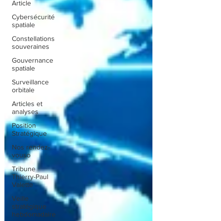
Article
Cybersécurité
spatiale
Constellations
souveraines
Gouvernance
spatiale
Surveillance
orbitale
Articles et
analyses
Position
Stratégique
Nos rendez-
vouso
Tribune
Thierry-Paul
Valette
Veille
stratégique
hebdomadaire