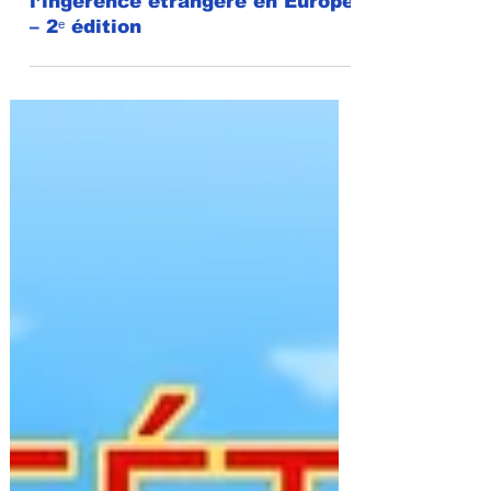
Baromètre trimestriel de
l’ingérence étrangère en Europe
– 2ᵉ édition