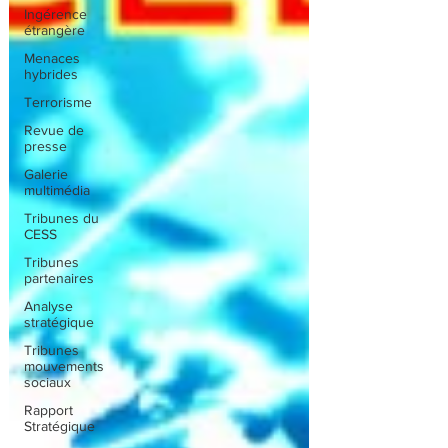
Ingérence
étrangère
Menaces
hybrides
Terrorisme
Revue de
presse
Galerie
multimédia
Tribunes du
CESS
Tribunes
partenaires
Analyse
stratégique
Tribunes
mouvements
sociaux
Rapport
Stratégique