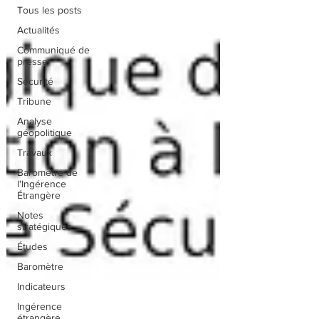
Tous les posts
Actualités
Communiqué de
presse
Sécurité
Tribune
Analyse
géopolitique
Travaux
Baromètre de
l'Ingérence
Étrangère
Notes
stratégiques
Études
Baromètre
Indicateurs
Ingérence
étrangère