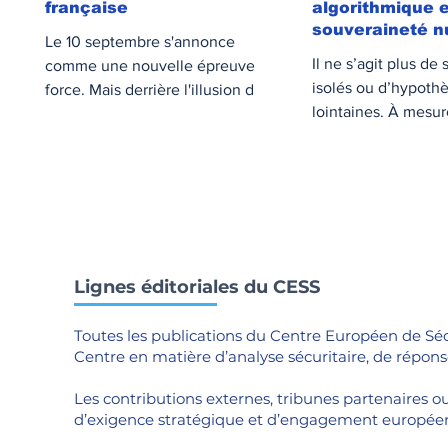
française
algorithmique e
souveraineté 
Le 10 septembre s'annonce
européenne
Il ne s’agit plus de
comme une nouvelle épreuve de
isolés ou d’hypoth
force. Mais derrière l'illusion d'un
lointaines. À mesur
blocage généralisé, la réalité
grandes plateforme
institutionnelle reprend toujours
d’expression publi
le dessus. Sans opinion publique
financiarisent et s’
solide et stratégie durable, la
des logiques privé
colère se brise contre la 5e
un phénomène de
République, concue pour
déstabilisation sil
absorber la tempête.
s’installe dans les
Lignes éditoriales du CESS
européennes. La pl
anciennement Twitt
Toutes les publications du Centre Européen de Sécur
cœur de ce bascul
Centre en matière d’analyse sécuritaire, de répo
Les contributions externes, tribunes partenaires ou
d’exigence stratégique et d’engagement europée