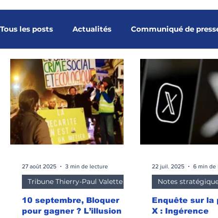
Tous les posts
Actualités
Communiqué de press
Notes stratégiques
Études
Baromètre
Galerie multimédia
Tribunes du CESS
Tribu
Article
Cybersécurité spatiale
Constellatio
27 août 2025
3 min de lecture
22 juil. 2025
6 min de 
Tribune Thierry-Paul Valette
Notes stratégiqu
Position Stratégique
Nos rendez-vouso
Tri
10 septembre, Bloquer
Enquête sur la
pour gagner ? L’illusion
X : Ingérence