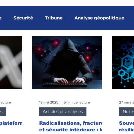
e
Sécurité
Tribune
Analyse géopolitique
Indicateurs
Ingérence étrangère
Menaces hybrid
nes partenaires
Analyse stratégique
Tribunes m
ns souveraines
Gouvernance spatiale
Surveillanc
lecture
18 mai 2025
5 min de lecture
27 mars 
es
Articles et analyses
Notes
bune Thierry-Paul Valette
 plateforme
Radicalisations, fractures
Souve
et sécurité intérieure : les
résil