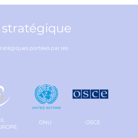
e stratégique
tratégiques portées par les
IL
ONU
OSCE
EUROPE