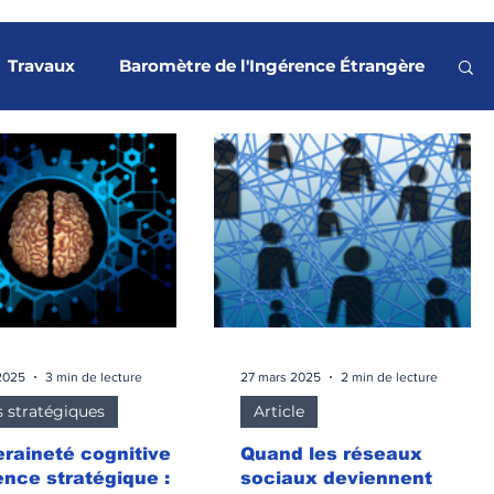
Travaux
Baromètre de l'Ingérence Étrangère
es
Terrorisme
Revue de presse
ouvements sociaux
Rapport Stratégique
e orbitale
Articles et analyses
2025
3 min de lecture
27 mars 2025
2 min de lecture
 stratégiques
Article
raineté cognitive et
Quand les réseaux
ience stratégique :
sociaux deviennent