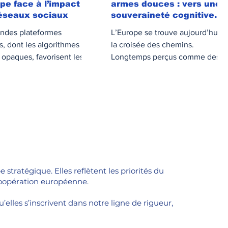
ope face à l’impact
armes douces : vers une
éseaux sociaux
souveraineté cognitive
européenne
andes plateformes
L’Europe se trouve aujourd’hui à
s, dont les algorithmes
la croisée des chemins.
 opaques, favorisent les
Longtemps perçus comme des
s à fort impact
outils de communication ou de
nnel, indépendamment de
divertissement, les réseau
stratégique. Elles reflètent les priorités du
coopération européenne.
elles s’inscrivent dans notre ligne de rigueur,