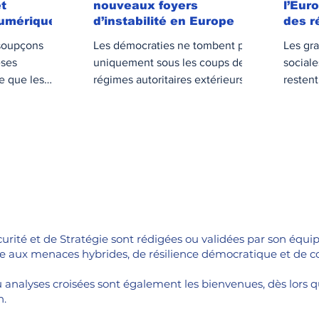
t
nouveaux foyers
l’Eur
numérique
d’instabilité en Europe
des r
 soupçons
Les démocraties ne tombent plus
Les gr
èses
uniquement sous les coups de
sociale
e que les
régimes autoritaires extérieurs.
restent
s
Elles se fissurent aussi de
contenu
que mutent, se
l’intérieur, sous l’effet de
émotio
alignent sur
tensions sociales mal régulées,
es opaques,
de récits de rupture, de
sentiments d’abandon, de pertes
encieuse
de repères collectifs. L’Europe,
 démocraties
dans son ambition de paix et de
ateforme X,
droits,
er, est au
ité et de Stratégie sont rédigées ou validées par son équipe 
ement.
nse aux menaces hybrides, de résilience démocratique et de 
 analyses croisées sont également les bienvenues, dès lors qu’
n.