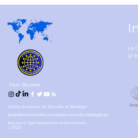
I
Le 
gra
Paris / Bruxelles
Centre Européen de Sécurité et Stratégie
presidence@centre-europeen-securite-strategie.eu
Any use of logo requires prior written consent.
© 2025