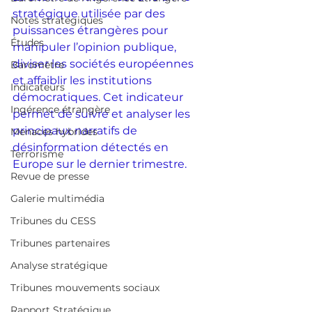
stratégique utilisée par des 
Notes stratégiques
puissances étrangères pour 
Études
manipuler l’opinion publique, 
diviser les sociétés européennes 
Baromètre
et affaiblir les institutions 
Indicateurs
démocratiques. Cet indicateur 
Ingérence étrangère
permet de suivre et analyser les 
principaux narratifs de 
Menaces hybrides
désinformation détectés en 
Terrorisme
Europe sur le dernier trimestre.
Revue de presse
Galerie multimédia
Tribunes du CESS
Tribunes partenaires
Analyse stratégique
Tribunes mouvements sociaux
Rapport Stratégique