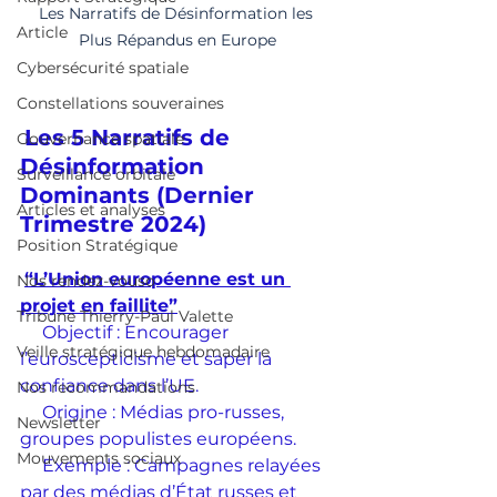
Les Narratifs de Désinformation les 
Article
Plus Répandus en Europe
Cybersécurité spatiale
Constellations souveraines
Les 5 Narratifs de 
Gouvernance spatiale
Désinformation 
Surveillance orbitale
Dominants (Dernier 
Articles et analyses
Trimestre 2024)
Position Stratégique
“L’Union européenne est un 
Nos rendez-vouso
projet en faillite”
Tribune Thierry-Paul Valette
     Objectif : Encourager 
Veille stratégique hebdomadaire
l’euroscepticisme et saper la 
confiance dans l’UE.
Nos recommandations
     Origine : Médias pro-russes, 
Newsletter
groupes populistes européens.
Mouvements sociaux
     Exemple : Campagnes relayées 
par des médias d’État russes et 