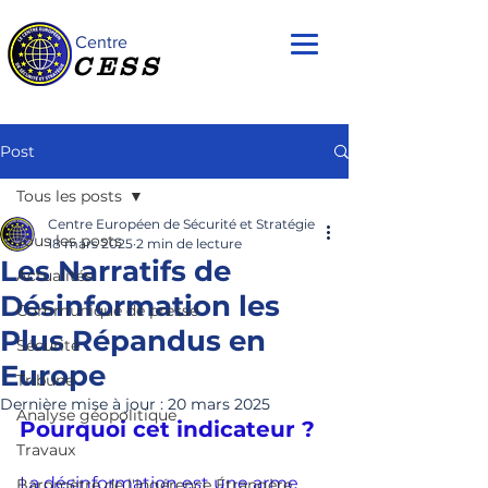
Centre
CESS
Post
Tous les posts
Centre Européen de Sécurité et Stratégie
Tous les posts
18 mars 2025
2 min de lecture
Les Narratifs de
Actualités
Désinformation les
Communiqué de presse
Plus Répandus en
Sécurité
Europe
Tribune
Dernière mise à jour :
20 mars 2025
Analyse géopolitique
Pourquoi cet indicateur ?
Travaux
La désinformation est une arme 
Baromètre de l'Ingérence Étrangère