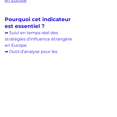
en Europe
Pourquoi cet indicateur 
est essentiel ?
➡ Suivi en temps réel des 
stratégies d’influence étrangère 
en Europe.
➡ Outil d’analyse pour les 
décideurs européens et les médias.
➡ Sensibilisation du public face 
aux tentatives de manipulation de 
l’information.
Europe
Ingérence
Indicateur
Désinformation
Puissances étrangères
Indicateurs
Actualités