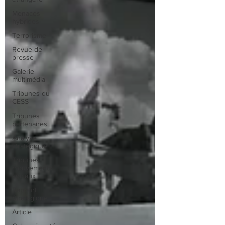
Menaces
hybrides
Terrorisme
Revue de
presse
Galerie
multimédia
Tribunes du
CESS
Tribunes
partenaires
Analyse
stratégique
Tribunes
mouvements
sociaux
Rapport
Stratégique
Article