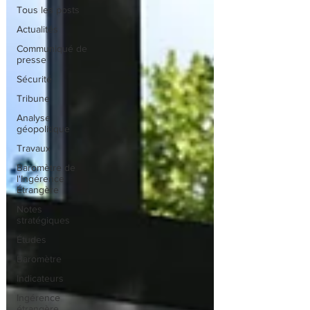
Tous les posts
Actualités
Communiqué de
presse
Sécurité
Tribune
Analyse
géopolitique
Travaux
Baromètre de
l'Ingérence
Étrangère
Notes
stratégiques
Études
Baromètre
Indicateurs
Ingérence
étrangère