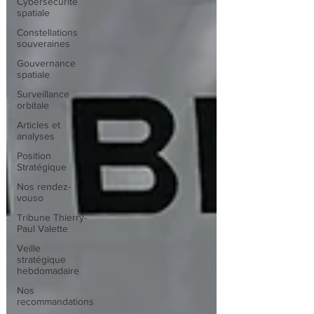
Cybersécurité
spatiale
Constellations
souveraines
Gouvernance
spatiale
Surveillance
orbitale
Articles et
analyses
Position
Stratégique
Nos rendez-
vouso
Tribune Thierry-
Paul Valette
Veille
stratégique
hebdomadaire
Nos
recommandations