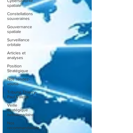
Cybersécurité
spatiale
Constellations
souveraines
Gouvernance
spatiale
Surveillance
orbitale
Articles et
analyses
Position
Stratégique
Nos rendez-
vouso
Tribune Thierry-
Paul Valette
Veille
stratégique
hebdomadaire
Nos
recommandations