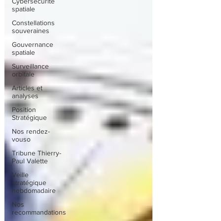
Cybersécurité
spatiale
Constellations
souveraines
Gouvernance
spatiale
Surveillance
orbitale
Articles et
analyses
Position
Stratégique
Nos rendez-
vouso
Tribune Thierry-
Paul Valette
Veille
stratégique
hebdomadaire
Nos
recommandations