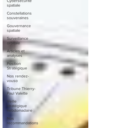
Cybersécurité
spatiale
Constellations
souveraines
Gouvernance
spatiale
Surveillance
orbitale
Articles et
analyses
Position
Stratégique
Nos rendez-
vouso
Tribune Thierry-
Paul Valette
Veille
stratégique
hebdomadaire
Nos
recommandations