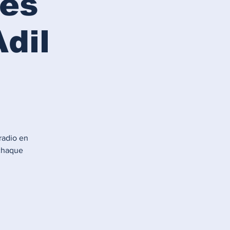
Les
dil
 radio en
 chaque