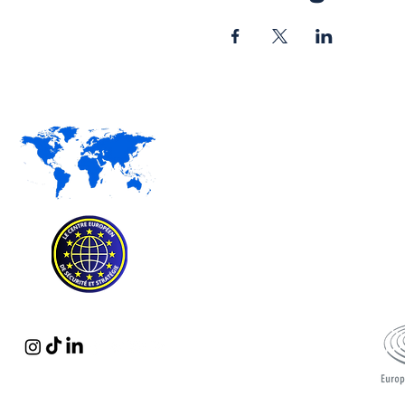
I
Le 
gra
Paris / Bruxelles
Centre Européen de Sécurité et Stratégie