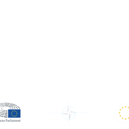
nstitutions de référenc
CESS inscrit son action dans le respect des priorités s
ndes institutions européennes et internationales.