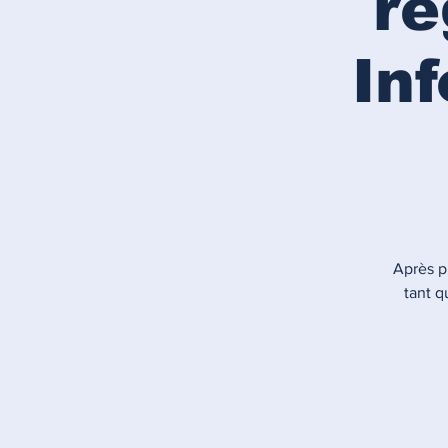
ré
In
Après pl
tant q