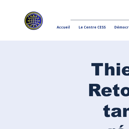
Accueil
Le Centre CESS
Démocra
Thie
Reto
ta