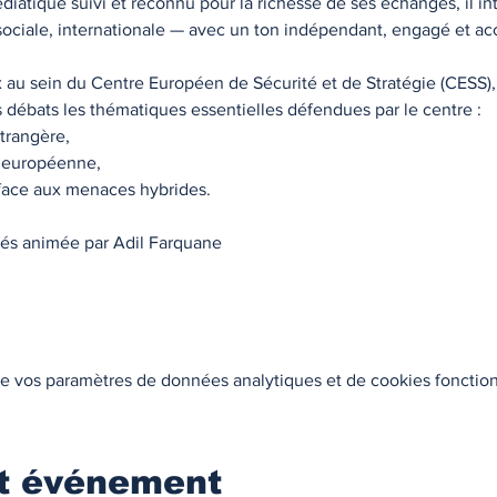
iatique suivi et reconnu pour la richesse de ses échanges, il int
, sociale, internationale — avec un ton indépendant, engagé et ac
 au sein du Centre Européen de Sécurité et de Stratégie (CESS), 
s débats les thématiques essentielles défendues par le centre :
étrangère,
e européenne,
 face aux menaces hybrides.
més animée par Adil Farquane
e vos paramètres de données analytiques et de cookies fonction
et événement