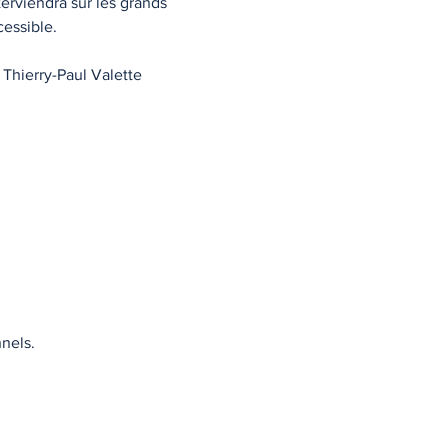
erviendra sur les grands 
cessible.
Thierry-Paul Valette 
nels.