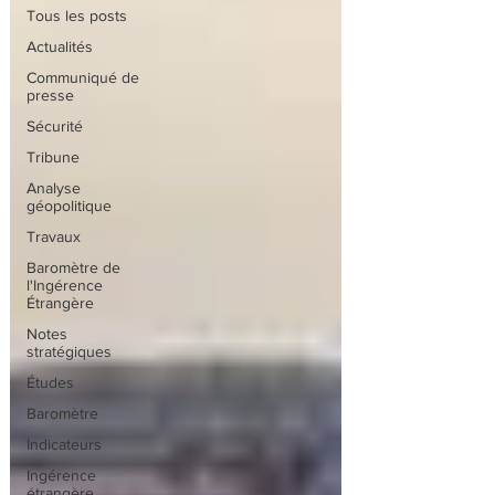
Tous les posts
Actualités
Communiqué de
presse
Sécurité
Tribune
Analyse
géopolitique
Travaux
Baromètre de
l'Ingérence
Étrangère
Notes
stratégiques
Études
Baromètre
Indicateurs
Ingérence
étrangère