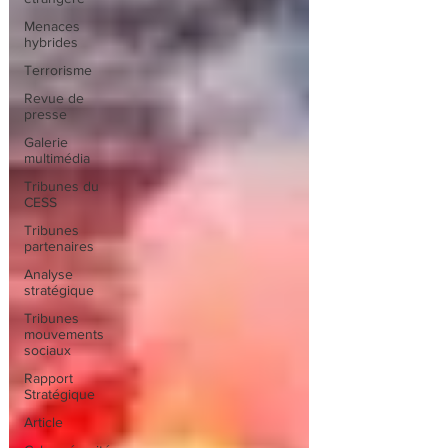
Menaces
hybrides
Terrorisme
Revue de
presse
Galerie
multimédia
Tribunes du
CESS
Tribunes
partenaires
Analyse
stratégique
Tribunes
mouvements
sociaux
Rapport
Stratégique
Article