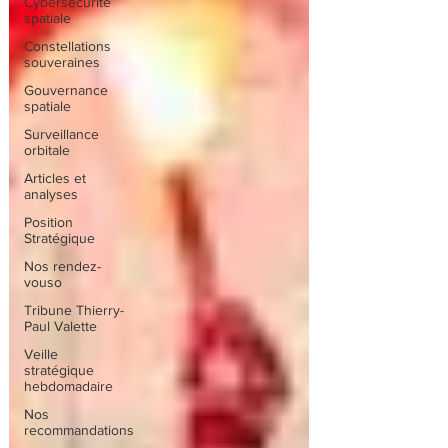
Cybersécurité
spatiale
Constellations
souveraines
Gouvernance
spatiale
Surveillance
orbitale
Articles et
analyses
Position
Stratégique
Nos rendez-
vouso
Tribune Thierry-
Paul Valette
Veille
stratégique
hebdomadaire
Nos
recommandations