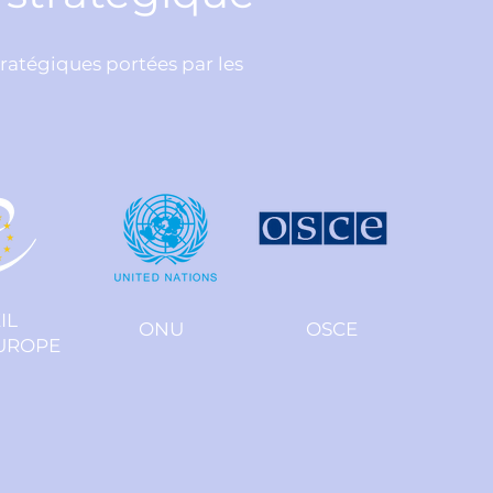
tratégiques portées par les
IL
ONU
OSCE
EUROPE