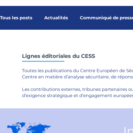
Tous les posts
Actualités
Communiqué de press
Notes stratégiques
Études
Baromètre
Lignes éditoriales du CESS
Galerie multimédia
Tribunes du CESS
Tribu
Toutes les publications du Centre Européen de Sécur
Centre en matière d’analyse sécuritaire, de répo
Article
Cybersécurité spatiale
Constellatio
Les contributions externes, tribunes partenaires ou
d’exigence stratégique et d’engagement europée
Position Stratégique
Nos rendez-vouso
Tri
I