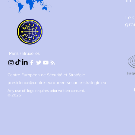
Le 
gra
Paris / Bruxelles
Centre Européen de Sécurité et Stratégie
presidence@centre-europeen-securite-strategie.eu
Any use of logo requires prior written consent.
© 2025