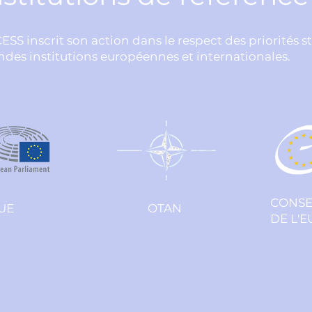
CESS inscrit son action dans le respect des priorités s
ndes institutions européennes et internationales.
CONSE
UE
OTAN
DE L'