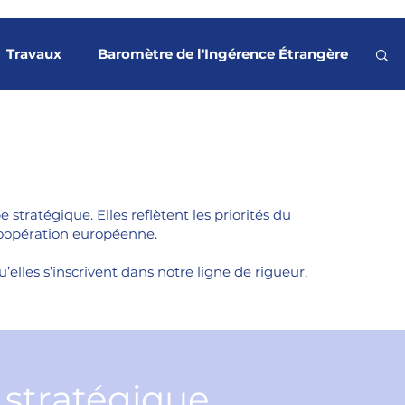
Travaux
Baromètre de l'Ingérence Étrangère
es
Terrorisme
Revue de presse
ouvements sociaux
Rapport Stratégique
stratégique. Elles reflètent les priorités du
coopération européenne.
e orbitale
Articles et analyses
elles s’inscrivent dans notre ligne de rigueur,
e stratégique