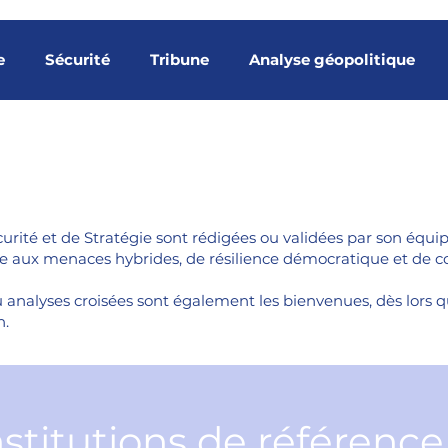
e
Sécurité
Tribune
Analyse géopolitique
Indicateurs
Ingérence étrangère
Menaces hybrid
nes partenaires
Analyse stratégique
Tribunes m
ité et de Stratégie sont rédigées ou validées par son équipe 
nse aux menaces hybrides, de résilience démocratique et de 
ns souveraines
Gouvernance spatiale
Surveillanc
 analyses croisées sont également les bienvenues, dès lors qu’
n.
bune Thierry-Paul Valette
nstitutions de référenc