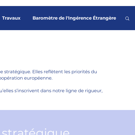
Travaux
Baromètre de l'Ingérence Étrangère
es
Terrorisme
Revue de presse
ouvements sociaux
Rapport Stratégique
stratégique. Elles reflètent les priorités du
coopération européenne.
e orbitale
Articles et analyses
elles s’inscrivent dans notre ligne de rigueur,
e stratégique