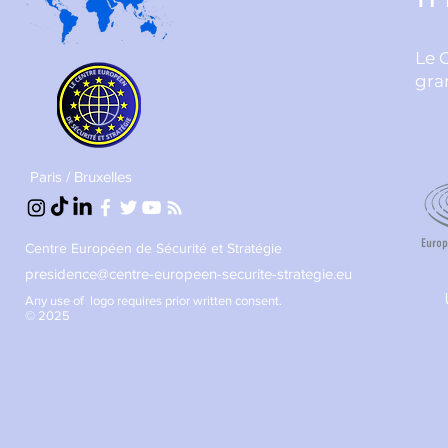
Le 
gra
Paris / Bruxelles
Centre Européen de Sécurité et Stratégie
presidence@centre-europeen-securite-strategie.eu
Any use of logo requires prior written consent.
© 2025