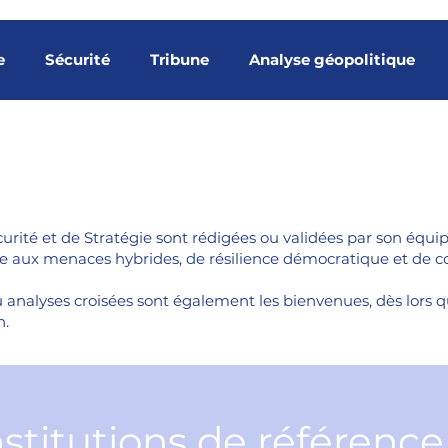
e
Sécurité
Tribune
Analyse géopolitique
Indicateurs
Ingérence étrangère
Menaces hybrid
nes partenaires
Analyse stratégique
Tribunes m
ité et de Stratégie sont rédigées ou validées par son équipe 
nse aux menaces hybrides, de résilience démocratique et de 
ns souveraines
Gouvernance spatiale
Surveillanc
 analyses croisées sont également les bienvenues, dès lors qu’
n.
bune Thierry-Paul Valette
nstitutions de référenc