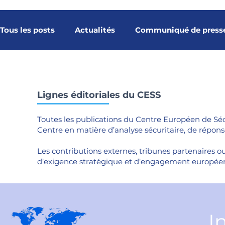
Tous les posts
Actualités
Communiqué de press
Notes stratégiques
Études
Baromètre
Lignes éditoriales du CESS
Galerie multimédia
Tribunes du CESS
Tribu
Toutes les publications du Centre Européen de Sécur
Centre en matière d’analyse sécuritaire, de répo
Article
Cybersécurité spatiale
Constellatio
Les contributions externes, tribunes partenaires ou
d’exigence stratégique et d’engagement europée
Position Stratégique
Nos rendez-vouso
Tri
I