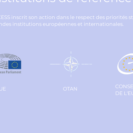
CESS inscrit son action dans le respect des priorités s
ndes institutions européennes et internationales.
CONSE
UE
OTAN
DE L'