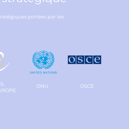
tratégiques portées par les
IL
ONU
OSCE
EUROPE