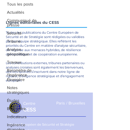
Tous les posts
Actualités
Communiqué de
Lignes éditoriales du CESS
presse
Toutes les publications du Centre Européen de
Sécurité
Sécurité et de Stratégie sont rédigées ou validées
Tribune
par son équipe stratégique. Elles reflètent les
priorités du Centre en matière d’analyse sécuritaire,
Analyse
de réponse aux menaces hybrides, de résilience
géopolitique
démocratique et de coopération européenne.
Travaux
Les contributions externes, tribunes partenaires ou
analyses croisées sont également les bienvenues,
Baromètre de
dès lors qu’elles s’inscrivent dans notre ligne de
l'Ingérence
rigueur, d’exigence stratégique et d’engagement
Étrangère
européen.
Notes
stratégiques
Études
Paris / Bruxelles
Centre
Baromètre
CESS
Indicateurs
Ingérence
Centre Européen de Sécurité et Stratégie
étrangère