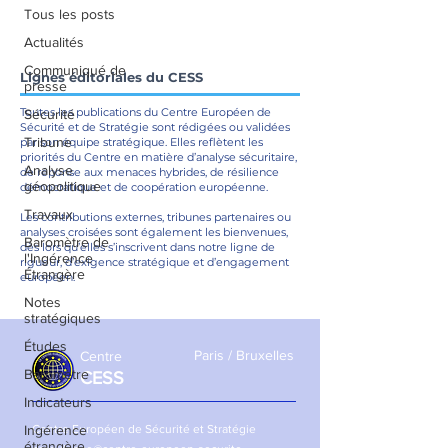
Tous les posts
Actualités
Communiqué de
Lignes éditoriales du CESS
presse
Toutes les publications du Centre Européen de
Sécurité
Sécurité et de Stratégie sont rédigées ou validées
Tribune
par son équipe stratégique. Elles reflètent les
priorités du Centre en matière d’analyse sécuritaire,
Analyse
de réponse aux menaces hybrides, de résilience
géopolitique
démocratique et de coopération européenne.
Travaux
Les contributions externes, tribunes partenaires ou
analyses croisées sont également les bienvenues,
Baromètre de
dès lors qu’elles s’inscrivent dans notre ligne de
l'Ingérence
rigueur, d’exigence stratégique et d’engagement
Étrangère
européen.
Notes
stratégiques
Études
Paris / Bruxelles
Centre
Baromètre
CESS
Indicateurs
Ingérence
Centre Européen de Sécurité et Stratégie
étrangère