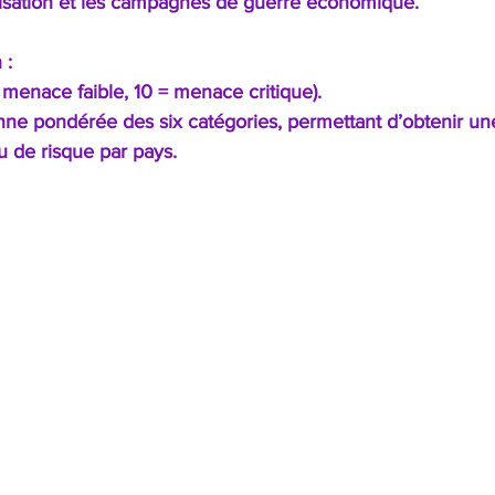
ilisation et les campagnes de guerre économique.
 :
= menace faible, 10 = menace critique).
nne pondérée des six catégories, permettant d’obtenir une
u de risque par pays.