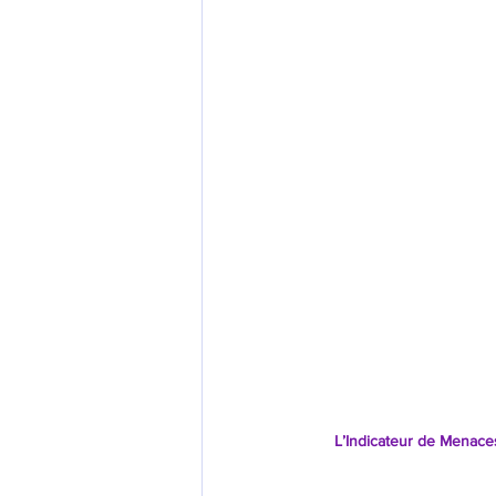
Rapport Stratégique
Article
Surveillance orbitale
Articles 
Tribune Thierry-Paul Valette
L’Indicateur de Menace