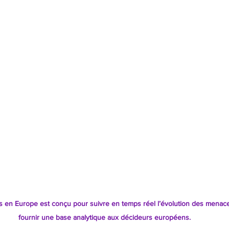
Cybersécurité spatiale
Constellations souveraines
Gou
et analyses
Position Stratégique
Nos rendez-vouso
s en Europe est conçu pour suivre en temps réel l’évolution des menaces
fournir une base analytique aux décideurs européens.