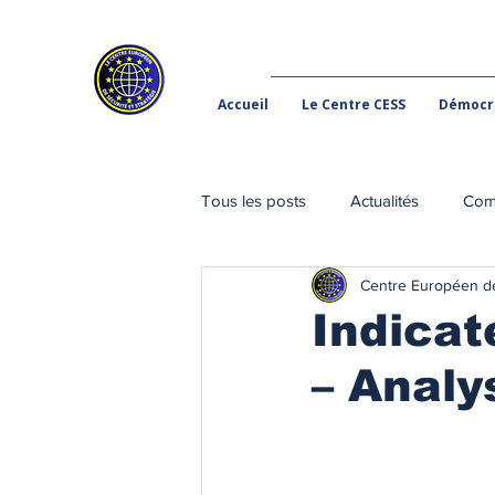
Accueil
Le Centre CESS
Démocra
Tous les posts
Actualités
Com
Centre Européen de
Baromètre de l'Ingérence Étrangèr
Indica
– Analy
Ingérence étrangère
Menaces
Tribunes du CESS
Tribunes p