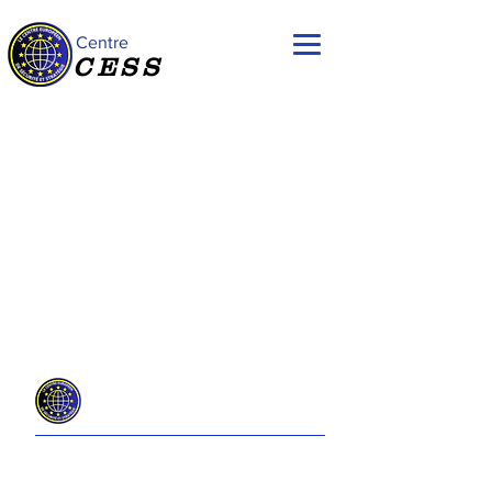
Centre
CESS
Paris / Bruxelles
Centre
CESS
Centre Européen de Sécurité et Stratégie
presidence@centre-europeen-securite-