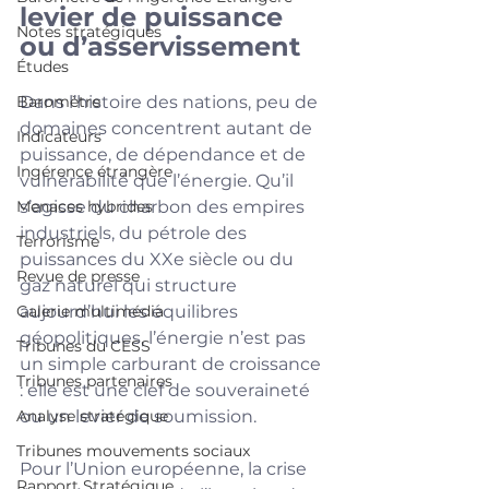
levier de puissance 
Notes stratégiques
ou d’asservissement
Études
Baromètre
Dans l’histoire des nations, peu de 
domaines concentrent autant de 
Indicateurs
puissance, de dépendance et de 
Ingérence étrangère
vulnérabilité que l’énergie. Qu’il 
Menaces hybrides
s’agisse du charbon des empires 
industriels, du pétrole des 
Terrorisme
puissances du XXe siècle ou du 
Revue de presse
gaz naturel qui structure 
Galerie multimédia
aujourd’hui les équilibres 
géopolitiques, l’énergie n’est pas 
Tribunes du CESS
un simple carburant de croissance 
Tribunes partenaires
: elle est une clef de souveraineté 
Analyse stratégique
ou un levier de soumission.
Tribunes mouvements sociaux
Pour l’Union européenne, la crise 
Rapport Stratégique