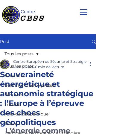
Centre
CESS
Post
Tous les posts
Centre Européen de Sécurité et Stratégie
Tous les posts
18 mai 2025
6 min de lecture
Souveraineté
Actualités
énergétique et
Communiqué de presse
autonomie stratégique
Sécurité
: l’Europe à l’épreuve
Tribune
des chocs
Analyse géopolitique
géopolitiques
Travaux
L’énergie comme 
Baromètre de l'Ingérence Étrangère