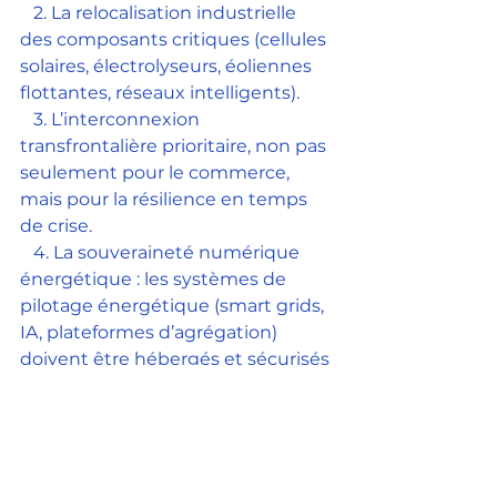
   2. La relocalisation industrielle 
des composants critiques (cellules 
solaires, électrolyseurs, éoliennes 
flottantes, réseaux intelligents).
   3. L’interconnexion 
transfrontalière prioritaire, non pas 
seulement pour le commerce, 
mais pour la résilience en temps 
de crise.
   4. La souveraineté numérique 
énergétique : les systèmes de 
pilotage énergétique (smart grids, 
IA, plateformes d’agrégation) 
doivent être hébergés et sécurisés 
sur des clouds européens.
   5. Le pilotage géopolitique des 
contrats d’approvisionnement, 
avec clauses de résilience, 
arbitrages sécuritaires, et 