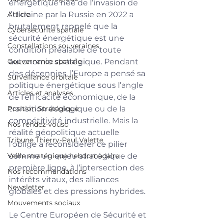
énergétique née de l’invasion de 
Article
l’Ukraine par la Russie en 2022 a 
brutalement rappelé que la 
Cybersécurité spatiale
sécurité énergétique est une 
Constellations souveraines
condition préalable de toute 
Gouvernance spatiale
autonomie stratégique. Pendant 
des décennies, l’Europe a pensé sa 
Surveillance orbitale
politique énergétique sous l’angle 
Articles et analyses
de l’efficacité économique, de la 
Position Stratégique
transition écologique ou de la 
compétitivité industrielle. Mais la 
Nos rendez-vouso
réalité géopolitique actuelle 
Tribune Thierry-Paul Valette
l’oblige à reconsidérer ce pilier 
Veille stratégique hebdomadaire
comme un enjeu stratégique de 
première ligne, à l’intersection des 
Nos recommandations
intérêts vitaux, des alliances 
Newsletter
globales et des pressions hybrides.
Mouvements sociaux
Le Centre Européen de Sécurité et 