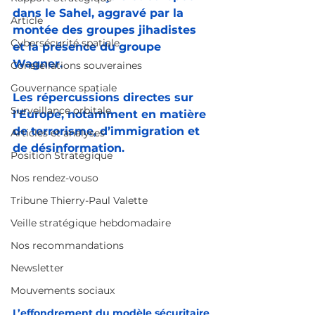
dans le Sahel, aggravé par la 
Article
montée des groupes jihadistes 
Cybersécurité spatiale
et la présence du groupe 
Wagner. 
Constellations souveraines
Gouvernance spatiale
Les répercussions directes sur 
Surveillance orbitale
l’Europe, notamment en matière 
de terrorisme, d’immigration et 
Articles et analyses
de désinformation.
Position Stratégique
Nos rendez-vouso
Tribune Thierry-Paul Valette
Veille stratégique hebdomadaire
Nos recommandations
Newsletter
Mouvements sociaux
L’effondrement du modèle sécuritaire 