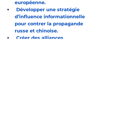
européenne.
 Développer une stratégie 
d’influence informationnelle 
pour contrer la propagande 
russe et chinoise.
 Créer des alliances 
économiques alternatives 
pour contrer la mainmise 
russe et chinoise sur les 
matières premières 
africaines.
Refonder la politique 
migratoire européenne, en 
intégrant une approche 
combinant sécurisation des 
frontières et développement 
économique ciblé.
➡ L’Europe ne peut plus se 