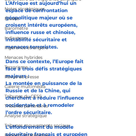
L’Afrique est aujourd’hui un 
Notes stratégiques
espace de confrontation 
géopolitique majeur où se 
Études
croisent intérêts européens, 
Baromètre
influence russe et chinoise, 
Indicateurs
instabilité sécuritaire et 
menaces terroristes.
Ingérence étrangère
Menaces hybrides
Dans ce contexte, l’Europe fait 
Terrorisme
face à trois défis stratégiques 
majeurs :
Revue de presse
La montée en puissance de la 
Galerie multimédia
Russie et de la Chine, qui 
Tribunes du CESS
cherchent à réduire l’influence 
occidentale et à remodeler 
Tribunes partenaires
l’ordre sécuritaire. 
Analyse stratégique
Tribunes mouvements sociaux
L’effondrement du modèle 
sécuritaire français et européen 
Rapport Stratégique