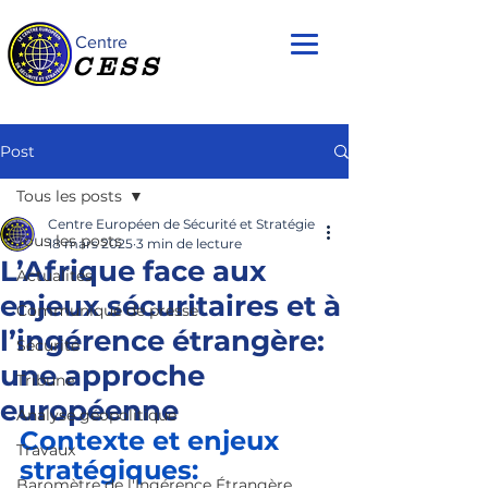
Centre
CESS
Post
Tous les posts
Centre Européen de Sécurité et Stratégie
Tous les posts
18 mars 2025
3 min de lecture
L’Afrique face aux
Actualités
enjeux sécuritaires et à
Communiqué de presse
l’ingérence étrangère:
Sécurité
une approche
Tribune
européenne
Analyse géopolitique
Contexte et enjeux 
Travaux
stratégiques: 
Baromètre de l'Ingérence Étrangère